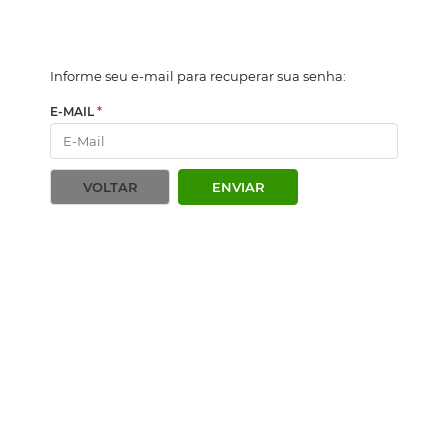
Informe seu e-mail para recuperar sua senha:
E-MAIL
*
VOLTAR
ENVIAR
Plataforma
Digital
PROCAMPO 2026 @ Todos os
direitos reservados.