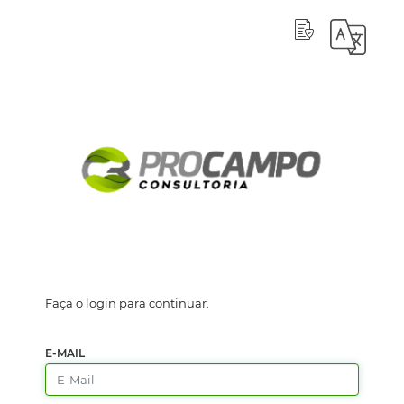
Faça o login para continuar.
E-MAIL