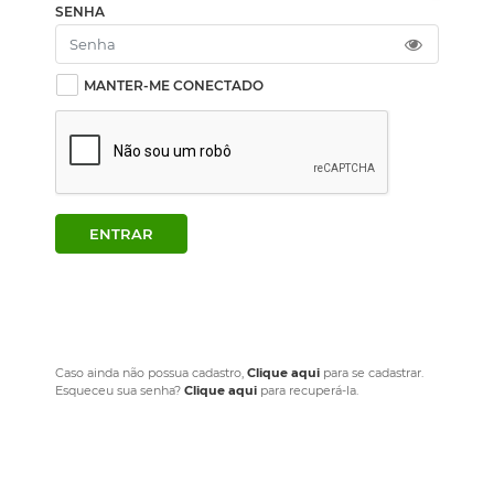
SENHA
MANTER-ME CONECTADO
ENTRAR
Plataforma
Caso ainda não possua cadastro,
Clique aqui
para se cadastrar.
Digital
Esqueceu sua senha?
Clique aqui
para recuperá-la.
PROCAMPO 2026 @ Todos os
direitos reservados.